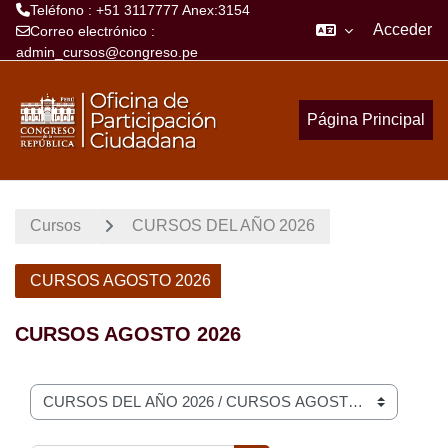
Teléfono : +51 3117777 Anex:3154
Acceder
Correo electrónico :
admin_cursos@congreso.pe
Salta al contenido principal
Página Principal
Cursos
CURSOS DEL AÑO 2026
CURSOS AGOSTO 2026
CURSOS AGOSTO 2026
Categorías