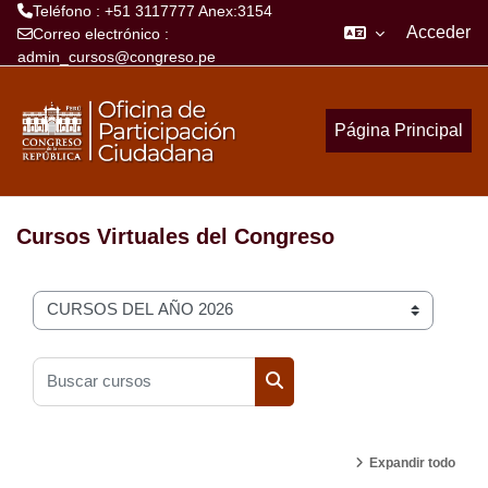
Teléfono : +51 3117777 Anex:3154
Acceder
Correo electrónico :
admin_cursos@congreso.pe
Salta al contenido principal
Página Principal
Cursos Virtuales del Congreso
Categorías
Buscar cursos
Buscar cursos
Expandir todo