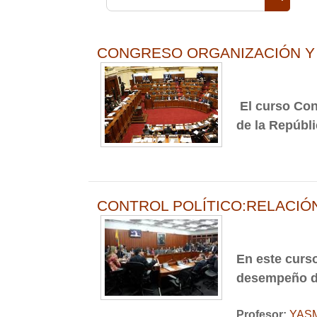
Buscar 
CONGRESO ORGANIZACIÓN Y
El curso Con
de la Repúbli
CONTROL POLÍTICO:RELACIÓN
En este curs
desempeño del
Profesor:
YASM