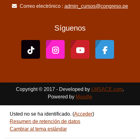
Correo electrónico :
admin_cursos@congreso.pe
Síguenos
Copyright © 2017 - Developed by
LMSACE.com
.
Powered by
Moodle
Usted no se ha identificado. (
Acceder
)
Resumen de retención de datos
Cambiar al tema estándar