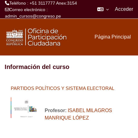
Teléfono : +51 3117777 Anex:3154
Acceder
Correo electrónico :
admin_cursos@congreso.pe
Salta al contenido principal
Página Principal
Información del curso
PARTIDOS POLÍTICOS Y SISTEMA ELECTORAL
Profesor:
ISABEL MILAGROS
MANRIQUE LÓPEZ