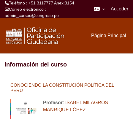
Teléfono : +51 3117777 Anex:3154
Acceder
Correo electrónico :
admin_cursos@congreso.pe
Salta al contenido principal
Página Principal
Información del curso
CONOCIENDO LA CONSTITUCIÓN POLÍTICA DEL
PERÚ
Profesor:
ISABEL MILAGROS
MANRIQUE LÓPEZ