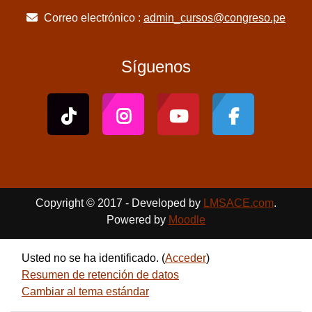
Correo electrónico :
admin_cursos@congreso.pe
Síguenos
Copyright © 2017 - Developed by
LMSACE.com
.
Powered by
Moodle
Usted no se ha identificado. (
Acceder
)
Resumen de retención de datos
Cambiar al tema estándar