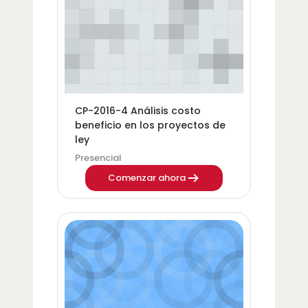
Categoría del curso
Nombre del curso
CP-2016-4 Análisis costo
beneficio en los proyectos de
ley
Presencial
Comenzar ahora
Imagen del curso CP-2016-11 Alcances de la funci