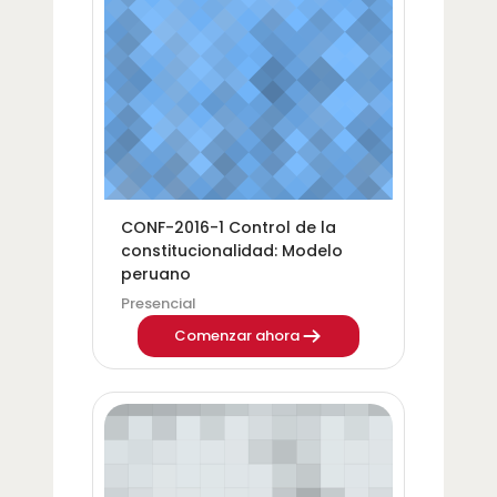
Categoría del curso
Nombre del curso
CONF-2016-1 Control de la
constitucionalidad: Modelo
peruano
Presencial
Comenzar ahora
Imagen del curso CP-2016-4 Análisis costo benefic