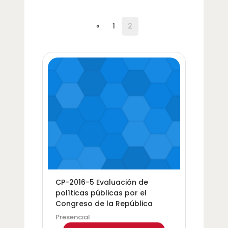
Página anterior
(current)
«
1
2
Imagen del curso CP-2016-5 Evaluación de política
Categoría del curso
Nombre del curso
CP-2016-5 Evaluación de
políticas públicas por el
Congreso de la República
Presencial