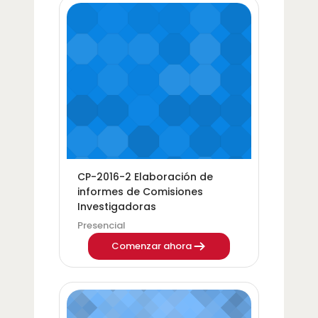
Imagen del curso CP-2016-2 Elaboración de infor
Categoría del curso
Nombre del curso
CP-2016-2 Elaboración de
informes de Comisiones
Investigadoras
Presencial
Comenzar ahora
Imagen del curso CONF-2016-1 Control de la const