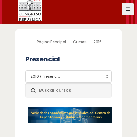
Salta al contenido principal
Página Principal
Cursos
2016
Presencial
Presencial
Categorías
Buscar cursos
Buscar cursos